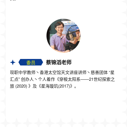
蔡锦滔老师
委员
现职中学教师丶香港太空馆天文讲座讲师丶慈善团体 “星
汇点” 创办人丶个人着作《穿梭太阳系——21世纪探索之
旅 (2020) 》及《星海璇玑(2017)》。