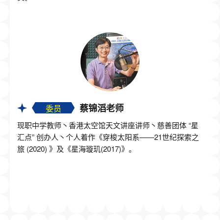
蔡锦滔老师
委员
现职中学教师丶香港太空馆天文讲座讲师丶慈善团体 “星
汇点” 创办人丶个人着作《穿梭太阳系——21世纪探索之
旅 (2020) 》及《星海璇玑(2017)》。