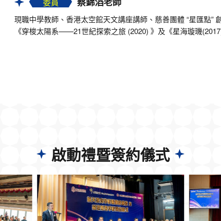
蔡錦滔老師
委員
現職中學教師、香港太空館天文講座講師、慈善團體 “星匯點” 
《穿梭太陽系——21世紀探索之旅 (2020) 》及《星海璇璣(2017
啟動禮暨簽約儀式