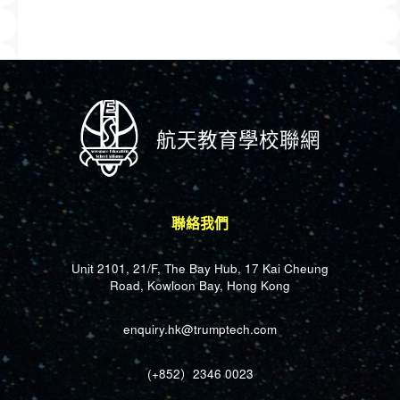
航天教育學校聯網
聯絡我們
Unit 2101, 21/F, The Bay Hub, 17 Kai Cheung
Road, Kowloon Bay, Hong Kong
enquiry.hk@trumptech.com
(+852）2346 0023